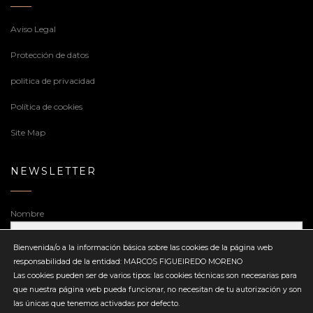
Aviso Legal
Protección de datos
politica de privacidad
Política de cookies
Site Map
NEWSLETTER
Nombre
Bienvenida/o a la información básica sobre las cookies de la página web
responsabilidad de la entidad: MARCOS FIGUEIREDO MORENO
Dirección de correo electrónico
Las cookies pueden ser de varios tipos: las cookies técnicas son necesarias para
que nuestra página web pueda funcionar, no necesitan de tu autorización y son
las únicas que tenemos activadas por defecto.