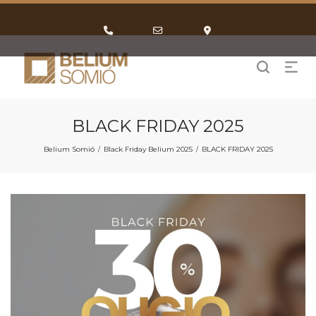
Phone
Email
Google
Number
Address
Maps
for
calling
BLACK FRIDAY 2025
Belium Somió
Black Friday Belium 2025
BLACK FRIDAY 2025
/
/