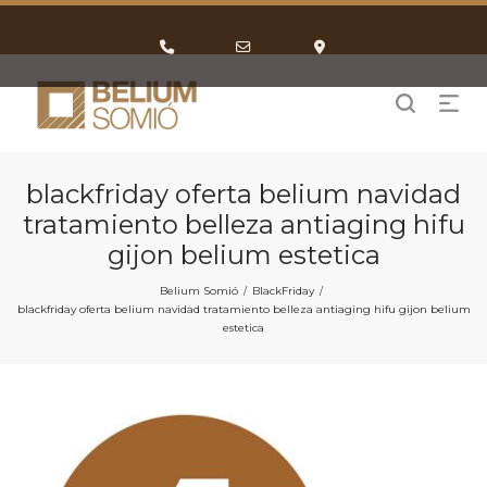
Phone
Email
Google
Number
Address
Maps
for
calling
blackfriday oferta belium navidad
tratamiento belleza antiaging hifu
gijon belium estetica
Belium Somió
BlackFriday
/
/
blackfriday oferta belium navidad tratamiento belleza antiaging hifu gijon belium
estetica