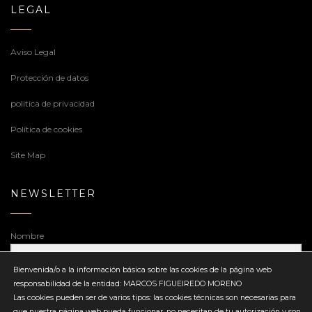
LEGAL
Aviso Legal
Protección de datos
politica de privacidad
Política de cookies
Site Map
NEWSLETTER
Nombre
Bienvenida/o a la información básica sobre las cookies de la página web
responsabilidad de la entidad: MARCOS FIGUEIREDO MORENO
Dirección de correo electrónico
Las cookies pueden ser de varios tipos: las cookies técnicas son necesarias para
que nuestra página web pueda funcionar, no necesitan de tu autorización y son