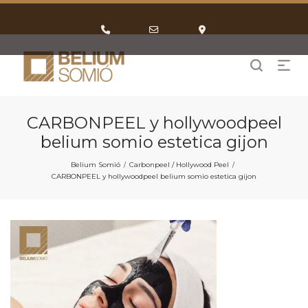
Phone
Email
Google
Number
Address
Maps
for
calling
CARBONPEEL y hollywoodpeel
belium somio estetica gijon
Belium Somió
Carbonpeel / Hollywood Peel
/
/
CARBONPEEL y hollywoodpeel belium somio estetica gijon