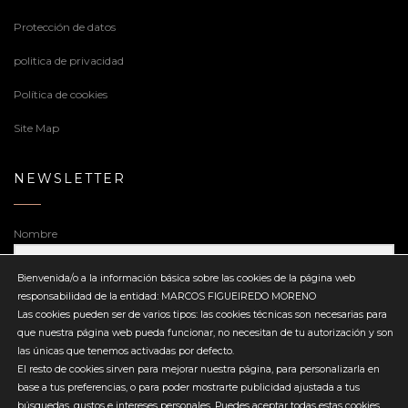
Protección de datos
politica de privacidad
Política de cookies
Site Map
NEWSLETTER
Nombre
Bienvenida/o a la información básica sobre las cookies de la página web
responsabilidad de la entidad: MARCOS FIGUEIREDO MORENO
Dirección de correo electrónico
Las cookies pueden ser de varios tipos: las cookies técnicas son necesarias para
que nuestra página web pueda funcionar, no necesitan de tu autorización y son
las únicas que tenemos activadas por defecto.
El resto de cookies sirven para mejorar nuestra página, para personalizarla en
base a tus preferencias, o para poder mostrarte publicidad ajustada a tus
búsquedas, gustos e intereses personales. Puedes aceptar todas estas cookies