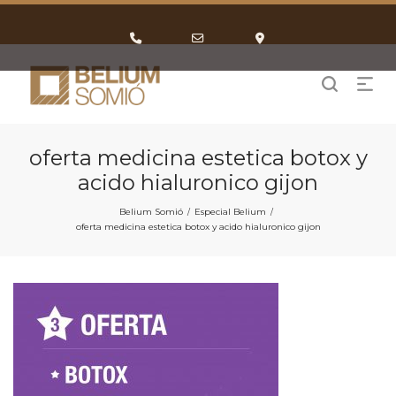
Phone
Email
Google
Number
Address
Maps
for
calling
oferta medicina estetica botox y
acido hialuronico gijon
Belium Somió
Especial Belium
/
/
oferta medicina estetica botox y acido hialuronico gijon