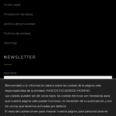
Aviso Legal
Protección de datos
politica de privacidad
Política de cookies
Site Map
NEWSLETTER
Nombre
Bienvenida/o a la información básica sobre las cookies de la página web
responsabilidad de la entidad: MARCOS FIGUEIREDO MORENO
Dirección de correo electrónico
Las cookies pueden ser de varios tipos: las cookies técnicas son necesarias para
que nuestra página web pueda funcionar, no necesitan de tu autorización y son
las únicas que tenemos activadas por defecto.
El resto de cookies sirven para mejorar nuestra página, para personalizarla en