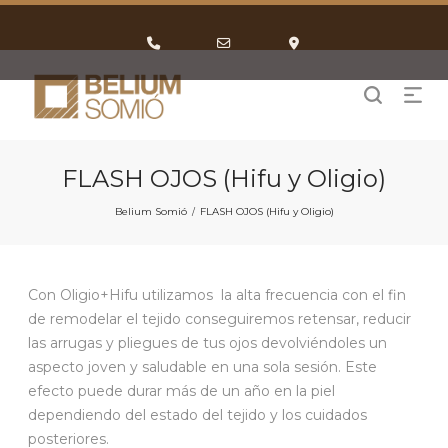
Phone
Email
Google
Number
Address
Maps
for
calling
FLASH OJOS (Hifu y Oligio)
Belium Somió
FLASH OJOS (Hifu y Oligio)
/
Con Oligio+Hifu utilizamos
la alta frecuencia con el fin
de remodelar el tejido c
onseguiremos retensar, reducir
las arrugas y pliegues de tus ojos devolviéndoles un
aspecto joven y saludable
en una sola sesión. Este
efecto puede durar más de un año en la piel
dependiendo del estado del tejido y los cuidados
posteriores.