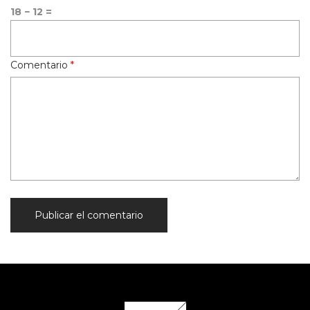
18 − 12 =
Comentario
*