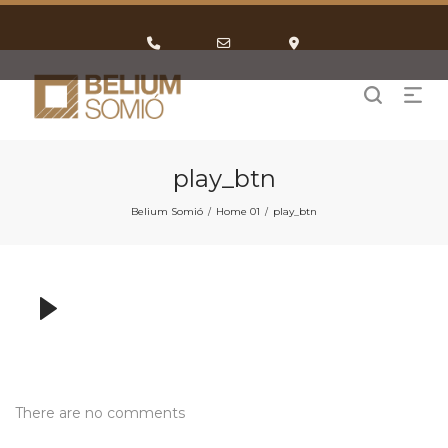
Phone
Email
Google
Number
Address
Maps
for
calling
play_btn
Belium Somió
Home 01
play_btn
/
/
There are no comments