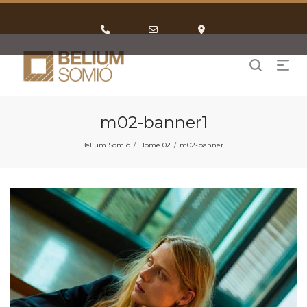
Phone
Email
Google
Number
Address
Maps
for
calling
m02-banner1
Belium Somió
Home 02
m02-banner1
/
/