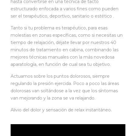
hasta convertirse en una técnica de tacto
estructurado enfocada a varios fines como pueden
ser el terapéutico, deportivo, sanitario o estético .
Tanto si tu problema es terapéutico, para esas
molestias en zonas específicas, como si necesitas un
tiempo de relajación, déjate llevar por nuestros 40
minutos de tratamiento en cabina, combinando las
mejores técnicas manuales con la más novedosa
aparatología, en función de cual sea tu objetivo.
Actuamos sobre los puntos dolorosos, siempre
regulando la presión ejercida. Poco a poco las áreas
dolorosas van soltándose a la vez que los síntomas
van mejorando y la zona se va relajando.
Alivio del dolor y sensación de relax instantáneo.