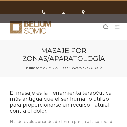
Phone
Email
Google
Number
Address
Maps
for
calling
MASAJE POR
ZONAS/APARATOLOGÍA
Belium Somió
MASAJE POR ZONAS/APARATOLOGÍA
/
El masaje es la herramienta terapéutica
más antigua que el ser humano utilizó
para proporcionarse un recurso natural
contra el dolor.
Ha ido evolucionando, de forma pareja a la sociedad,