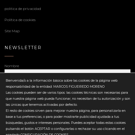
politica de privacidad
Política de cookies
Site Map
NEWSLETTER
Nombre
Bienvenida/o a la información básica sobre las cookies de la página web
responsabilidad de la entidad: MARCOS FIGUEIREDO MORENO
Dirección de correo electrónico
Las cookies pueden ser de varios tipos: las cookies técnicas son necesarias para
que nuestra página web pueda funcionar, no necesitan de tu autorización y son
las únicas que tenemos activadas por defecto.
El resto de cookies sirven para mejorar nuestra página, para personalizarla en
base a tus preferencias, o para poder mostrarte publicidad ajustada a tus
búsquedas, gustos e intereses personales. Puedes aceptar todas estas cookies
Enviar
pulsando el botón ACEPTAR o configurarlas o rechazar su uso clicando en el
apartado CONFIGURACIÓN DE COOKIES.