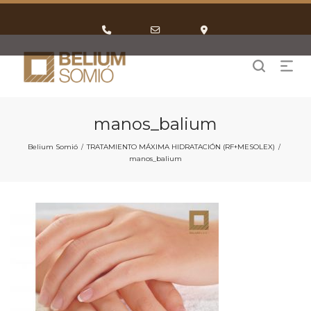
Phone
Email
Google
Number
Address
Maps
for
calling
manos_balium
Belium Somió
TRATAMIENTO MÁXIMA HIDRATACIÓN (RF+MESOLEX)
/
/
manos_balium