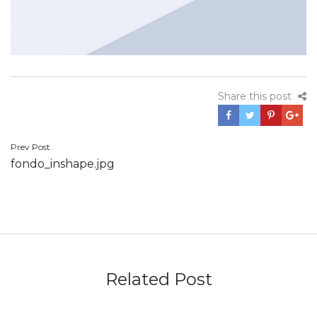
Share this post
Navegación
Prev Post
fondo_inshape.jpg
de
entradas
Related Post