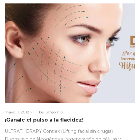
Posted
mayo 11, 2018
by
beliumsomio
on
¡Gánale el pulso a la flacidez!
ULTRATHERAPY Contlex (Lifting facial sin cirugía)
Dispositivo de Neogénesis (regeneración de células y