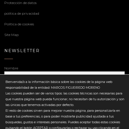
Protección de datos
politica de privacidad
Política de cookies
Site Map
NEWSLETTER
Nombre
Bienvenida/o a la información básica sobre las cookies de la página web
responsabilidad de la entidad: MARCOS FIGUEIREDO MORENO
Dirección de correo electrónico
Las cookies pueden ser de varios tipos: las cookies técnicas son necesarias para
que nuestra página web pueda funcionar, no necesitan de tu autorización y son
las únicas que tenemos activadas por defecto.
El resto de cookies sirven para mejorar nuestra página, para personalizarla en
base a tus preferencias, o para poder mostrarte publicidad ajustada a tus
búsquedas, gustos e intereses personales. Puedes aceptar todas estas cookies
Enviar
pulsando el botón ACEPTAR o configurarlas o rechazar su uso clicando en el