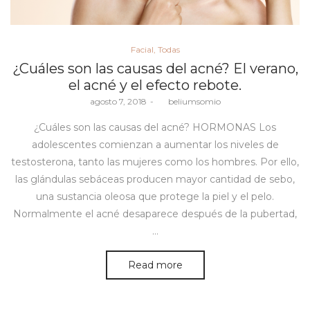
Posted
Facial
Todas
in
¿Cuáles son las causas del acné? El verano,
el acné y el efecto rebote.
Posted
agosto 7, 2018
by
beliumsomio
on
¿Cuáles son las causas del acné? HORMONAS Los
adolescentes comienzan a aumentar los niveles de
testosterona, tanto las mujeres como los hombres. Por ello,
las glándulas sebáceas producen mayor cantidad de sebo,
una sustancia oleosa que protege la piel y el pelo.
Normalmente el acné desaparece después de la pubertad,
…
Read more