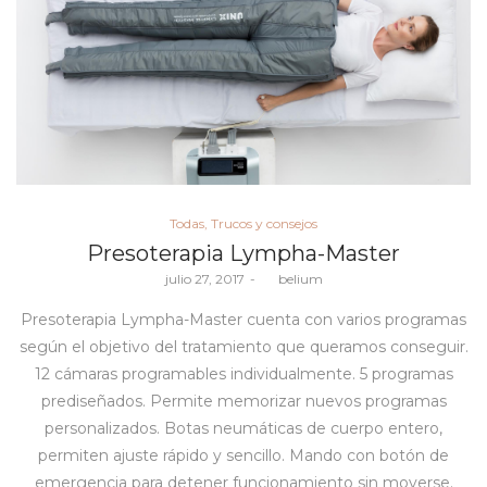
Posted
Todas
Trucos y consejos
in
Presoterapia Lympha-Master
Posted
julio 27, 2017
by
belium
on
Presoterapia Lympha-Master cuenta con varios programas
según el objetivo del tratamiento que queramos conseguir.
12 cámaras programables individualmente. 5 programas
prediseñados. Permite memorizar nuevos programas
personalizados. Botas neumáticas de cuerpo entero,
permiten ajuste rápido y sencillo. Mando con botón de
emergencia para detener funcionamiento sin moverse.