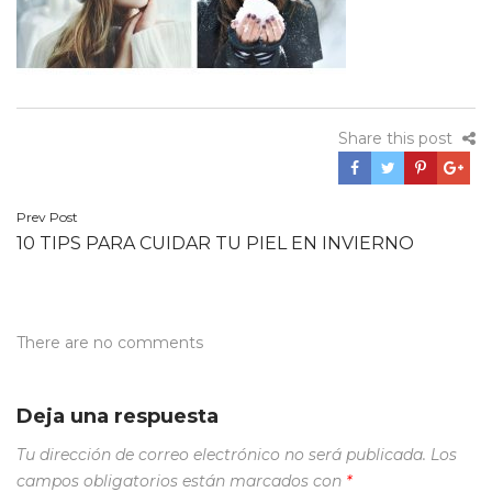
Share this post
Navegación
Prev Post
10 TIPS PARA CUIDAR TU PIEL EN INVIERNO
de
entradas
There are no comments
Deja una respuesta
Tu dirección de correo electrónico no será publicada.
Los
campos obligatorios están marcados con
*