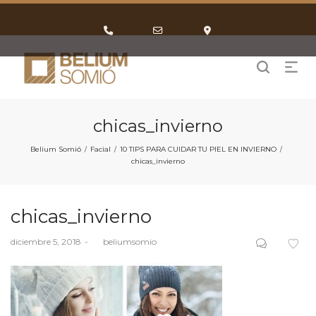
Phone
Email
Google
Number
Address
Maps
for
calling
chicas_invierno
Belium Somió
Facial
10 TIPS PARA CUIDAR TU PIEL EN INVIERNO
/
/
/
chicas_invierno
chicas_invierno
Posted
diciembre 5, 2018
by
beliumsomio
on