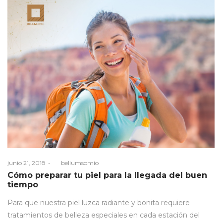
Posted
junio 21, 2018
by
beliumsomio
on
Cómo preparar tu piel para la llegada del buen
tiempo
Para que nuestra piel luzca radiante y bonita requiere
tratamientos de belleza especiales en cada estación del