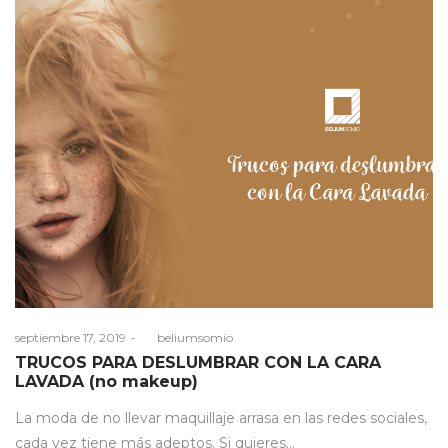
Posted
septiembre 17, 2019
by
beliumsomio
on
TRUCOS PARA DESLUMBRAR CON LA CARA
LAVADA (no makeup)
La moda de no llevar maquillaje arrasa en las redes sociales,
cada vez tiene más adeptos. Si quieres…