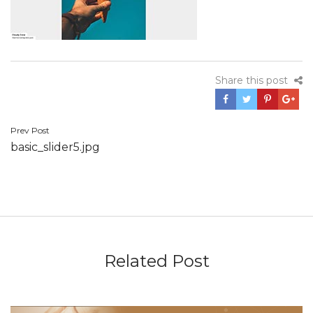
Share this post
Navegación
Prev Post
basic_slider5.jpg
de
entradas
Related Post