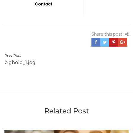
Share this post
Navegación
Prev Post
bigbold_1.jpg
de
entradas
Related Post