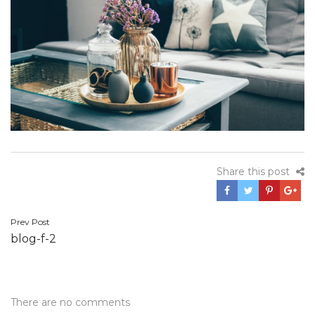
Share this post
Navegación
Prev Post
blog-f-2
de
entradas
There are no comments