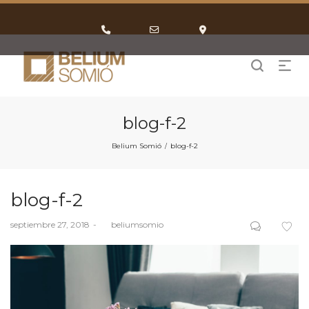
Phone
Email
Google
Number
Address
Maps
for
calling
blog-f-2
Belium Somió
blog-f-2
/
blog-f-2
Posted
septiembre 27, 2018
by
beliumsomio
on