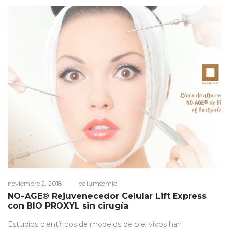
Posted
noviembre 2, 2018
by
beliumsomio
on
NO-AGE® Rejuvenecedor Celular Lift Express
con BIO PROXYL sin cirugía
Estudios científicos de modelos de piel vivos han