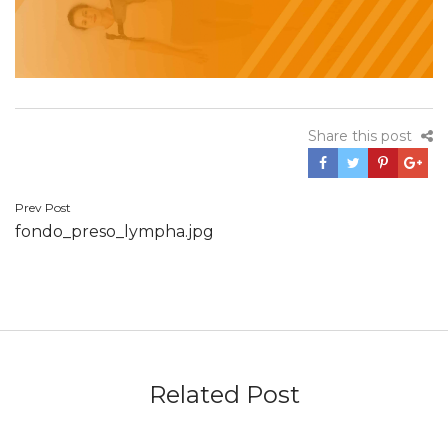
Share this post
Navegación
Prev Post
fondo_preso_lympha.jpg
de
entradas
Related Post