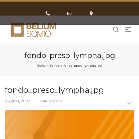
Phone
Email
Google
Number
Address
Maps
for
calling
fondo_preso_lympha.jpg
Belium Somió
fondo_preso_lympha.jpg
/
fondo_preso_lympha.jpg
Posted
agosto 1, 2023
by
beliumsomio
on