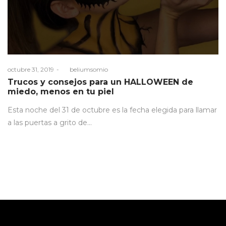
Posted
octubre 31, 2019
by
beliumsomio
on
Trucos y consejos para un HALLOWEEN de
miedo, menos en tu piel
Esta noche del 31 de octubre es la fecha elegida para llamar
a las puertas a grito de…