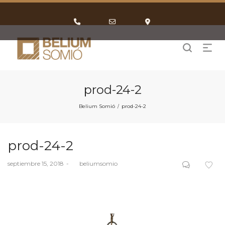
Phone
Email
Google
Number
Address
Maps
for
calling
prod-24-2
Belium Somió
prod-24-2
/
prod-24-2
Posted
septiembre 15, 2018
by
beliumsomio
on