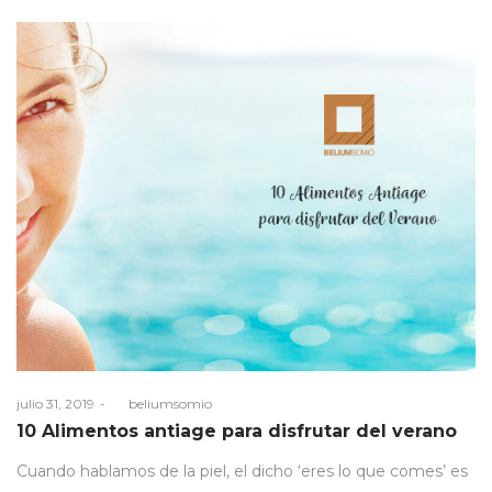
Posted
julio 31, 2019
by
beliumsomio
on
10 Alimentos antiage para disfrutar del verano
Cuando hablamos de la piel, el dicho ‘eres lo que comes’ es