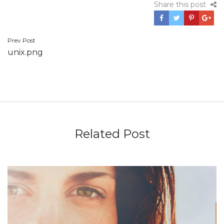
Share this post
Navegación
Prev Post
unix.png
de
entradas
Related Post