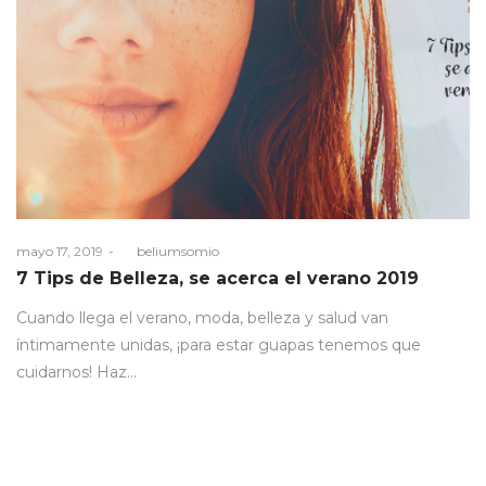
Posted
mayo 17, 2019
by
beliumsomio
on
7 Tips de Belleza, se acerca el verano 2019
Cuando llega el verano, moda, belleza y salud van
íntimamente unidas, ¡para estar guapas tenemos que
cuidarnos! Haz…