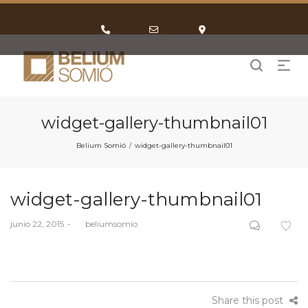
Phone
Email
Google
Number
Address
Maps
for
calling
widget-gallery-thumbnail01
Belium Somió
widget-gallery-thumbnail01
/
widget-gallery-thumbnail01
Posted
junio 22, 2015
by
beliumsomio
on
Share this post