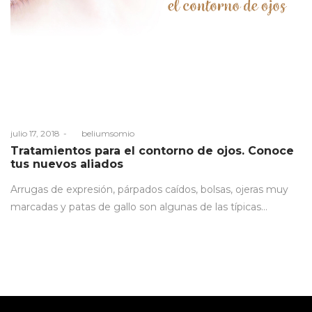
Posted
julio 17, 2018
by
beliumsomio
on
Tratamientos para el contorno de ojos. Conoce
tus nuevos aliados
Arrugas de expresión, párpados caídos, bolsas, ojeras muy
marcadas y patas de gallo son algunas de las típicas…