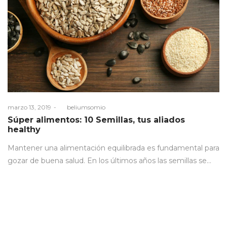
Posted
marzo 13, 2019
by
beliumsomio
on
Súper alimentos: 10 Semillas, tus aliados
healthy
Mantener una alimentación equilibrada es fundamental para
gozar de buena salud. En los últimos años las semillas se…