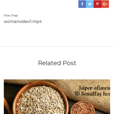
Navegación
Prev Post
womanvideo1.mp4
de
entradas
Related Post