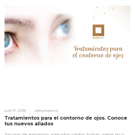
Posted
julio 17, 2018
by
beliumsomio
on
Tratamientos para el contorno de ojos. Conoce
tus nuevos aliados
Arrugas de expresión, párpados caídos, bolsas, ojeras muy