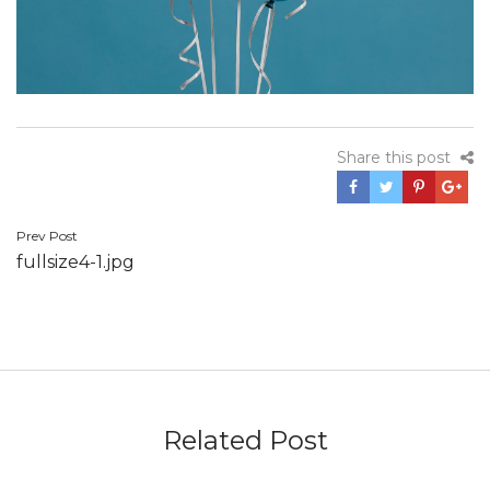
Share this post
Navegación
Prev Post
fullsize4-1.jpg
de
entradas
Related Post