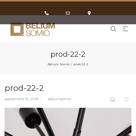
Phone
Email
Google
Number
Address
Maps
for
calling
prod-22-2
Belium Somió
prod-22-2
/
prod-22-2
Posted
septiembre 15, 2018
by
beliumsomio
on