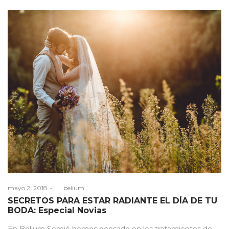
Posted
mayo 2, 2018
by
belium
on
SECRETOS PARA ESTAR RADIANTE EL DÍA DE TU
BODA: Especial Novias
En Belium Somió hemos pensado en los tratamientos de